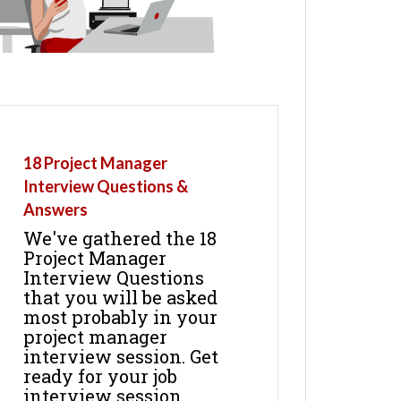
18 Project Manager
Interview Questions &
Answers
We've gathered the 18
Project Manager
Interview Questions
that you will be asked
most probably in your
project manager
interview session. Get
ready for your job
interview session.