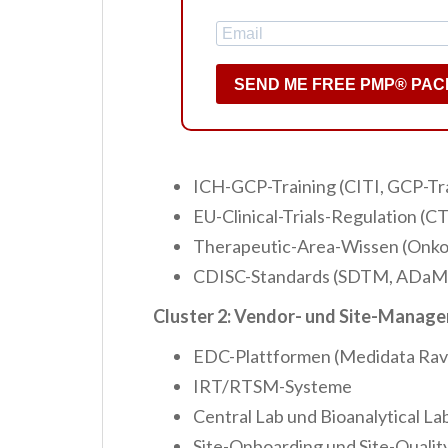
SEND ME FREE PMP® PAC
ICH-GCP-Training (CITI, GCP-Tr
EU-Clinical-Trials-Regulation (C
Therapeutic-Area-Wissen (Onkolo
CDISC-Standards (SDTM, ADaM)
Cluster 2: Vendor- und Site-Manag
EDC-Plattformen (Medidata Rave
IRT/RTSM-Systeme
Central Lab und Bioanalytical La
Site-Onboarding und Site-Quali