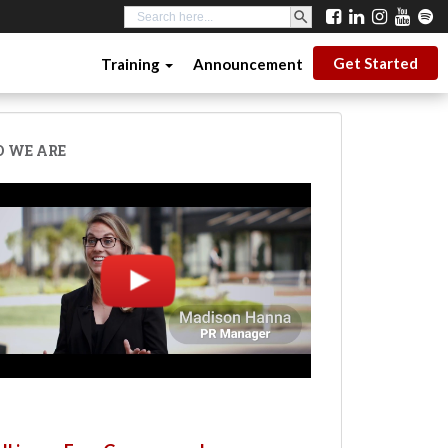
SEARCH BUTTON
Search
for:
Get Started
Training
Announcement
 WE ARE