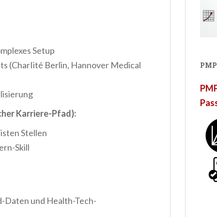
omplexes Setup
its (CharIité Berlin, Hannover Medical
PMP
PMP®
isierung
Pas
cher Karriere-Pfad):
sten Stellen
rn-Skill
d-Daten und Health-Tech-