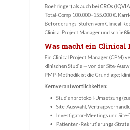
n
Boehringer) als auch bei CROs (IQVIA
t
Total-Comp 100.000–155.000 €. Karrier
Beförderungs-Stufen vom Clinical Re
Clinical Project Manager und schließ
Was macht ein Clinical 
Ein Clinical Project Manager (CPM) v
klinischen Studie — von der Site-Auswa
PMP-Methodik ist die Grundlage; klini
Kernverantwortlichkeiten:
Studienprotokoll-Umsetzung (zu
Site-Auswahl, Vertragsverhandlu
Investigator-Meetings und Site
Patienten-Rekrutierungs-Strateg