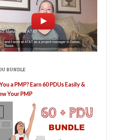
PDU BUNDLE
You a PMP? Earn 60 PDUs Easily &
ew Your PMP