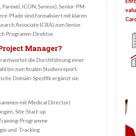
Enro
, Parexel, ICON, Syneos). Senior-PM-
valu
e-Pfade sind formalisiert mit klaren
Card
search Associate (CRA) zum Senior
lich Programm-Direktor.
Project Manager?
erantwortet die Durchführung einer
hl bis zum finalen Studienreport.
sche Domain-Spezifik ergänzt sie.
sammen mit Medical Director)
ngen, Site-Start-up
-Training-Programme
ie und -Tracking