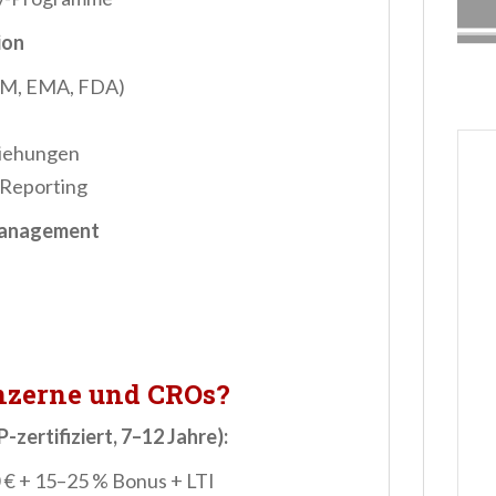
ion
rM, EMA, FDA)
iehungen
Reporting
-Management
s
zerne und CROs?
zertifiziert, 7–12 Jahre):
€ + 15–25 % Bonus + LTI