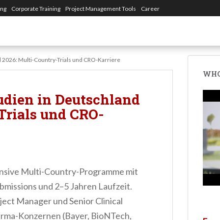
ing
Corporate Training
Project Management Tools
Career
d 2026: Multi-Country-Trials und CRO-Karriere
WHO
udien in Deutschland
Trials und CRO-
tensive Multi-Country-Programme mit
issions und 2–5 Jahren Laufzeit.
oject Manager und Senior Clinical
rma-Konzernen (Bayer, BioNTech,