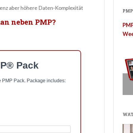
ngenz aber höhere Daten-Komplexität
PMP®
 man neben PMP?
PMP®
Wee
P® Pack
ree PMP Pack. Package includes:
WAT