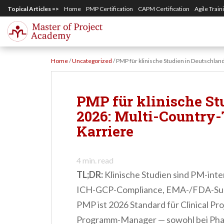
S
Topical Articles =>
Home
PMP Certification
CAPM Certification
Agile Train
k
i
p
Home
/
Uncategorized
/
PMP für klinische Studien in Deutschlan
t
o
m
PMP für klinische St
a
2026: Multi-Country-
i
Karriere
n
c
4
min. read
o
TL;DR:
Klinische Studien sind PM-in
n
ICH-GCP-Compliance, EMA-/FDA-Subm
t
PMP ist 2026 Standard für Clinical Pr
e
Programm-Manager — sowohl bei Pha