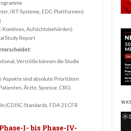
Programme
er, IRT-Systeme, EDC-Plattformen)
g
-Komitees, Aufsichtsbehörden)
cal Study Report
nterscheidet:
tional, Verstöße können die Studie
 Aspekte sind absolute Prioritäten
Patienten, Ärzte, Sponsor, CRO,
WAT
plin (CDISC-Standards, FDA 21 CFR
Phase-I- bis Phase-IV-