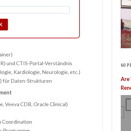
K
ainer)
TR) und CTIS-Portal-Verständnis
60 
gie, Kardiologie, Neurologie, etc.)
Are 
 für Daten-Strukturen
Ren
ement
, Veeva CDB, Oracle Clinical)
b Coordination
ty-Programme