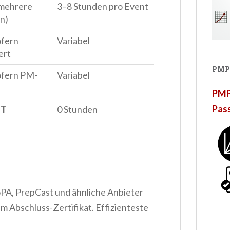
(mehrere
3–8 Stunden pro Event
n)
ofern
Variabel
ert
PMP
ofern PM-
Variabel
PMP®
Pas
HT
0 Stunden
A, PrepCast und ähnliche Anbieter
m Abschluss-Zertifikat. Effizienteste