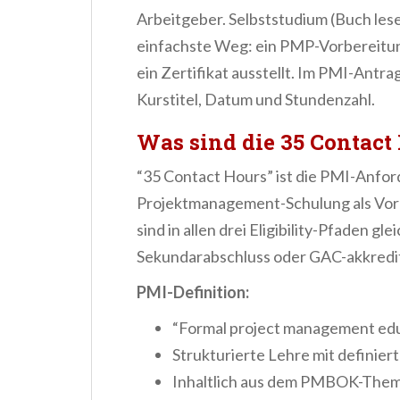
n
Arbeitgeber. Selbststudium (Buch le
t
einfachste Weg: ein PMP-Vorbereitung
ein Zertifikat ausstellt. Im PMI-Antr
Kurstitel, Datum und Stundenzahl.
Was sind die 35 Contact
“35 Contact Hours” ist die PMI-Anfor
Projektmanagement-Schulung als Vora
sind in allen drei Eligibility-Pfaden gl
Sekundarabschluss oder GAC-akkrediti
PMI-Definition:
“Formal project management ed
Strukturierte Lehre mit definier
Inhaltlich aus dem PMBOK-The