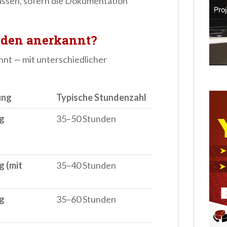
assen, sofern die Dokumentation
den anerkannt?
nt — mit unterschiedlicher
ung
Typische Stundenzahl
ig
35–50 Stunden
g (mit
35–40 Stunden
ig
35–60 Stunden