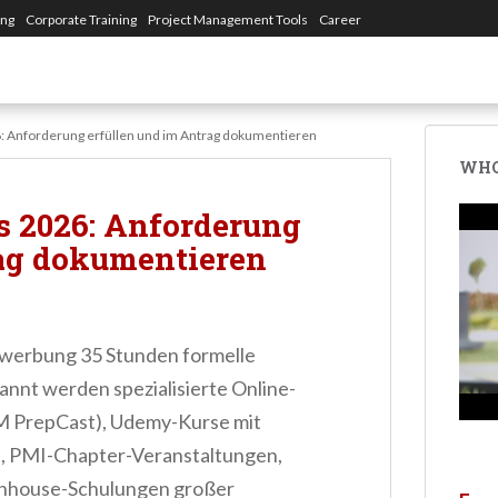
ing
Corporate Training
Project Management Tools
Career
: Anforderung erfüllen und im Antrag dokumentieren
WHO
s 2026: Anforderung
rag dokumentieren
werbung 35 Stunden formelle
nt werden spezialisierte Online-
M PrepCast), Udemy-Kurse mit
s, PMI-Chapter-Veranstaltungen,
 Inhouse-Schulungen großer