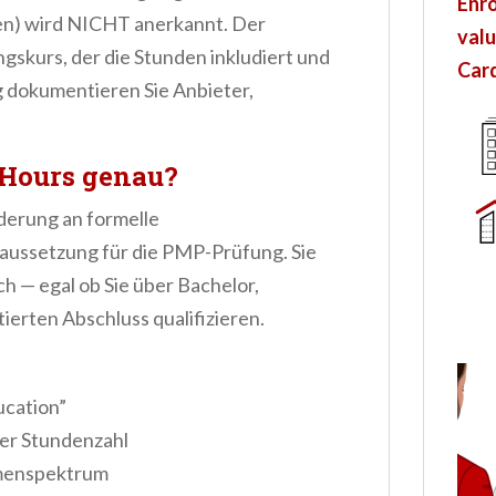
Enro
sen) wird NICHT anerkannt. Der
valu
skurs, der die Stunden inkludiert und
Card
ag dokumentieren Sie Anbieter,
 Hours genau?
derung an formelle
ussetzung für die PMP-Prüfung. Sie
eich — egal ob Sie über Bachelor,
erten Abschluss qualifizieren.
ucation”
ter Stundenzahl
menspektrum