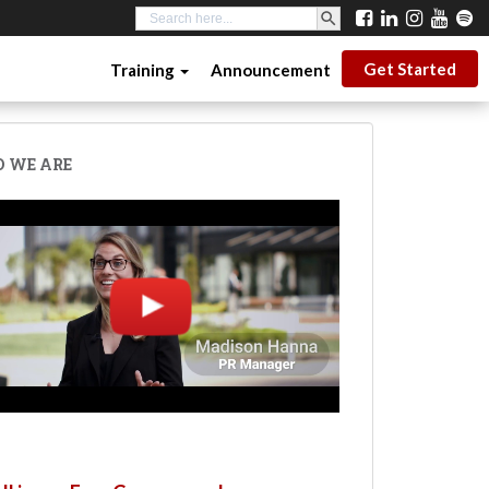
SEARCH BUTTON
Search
for:
Get Started
Training
Announcement
 WE ARE