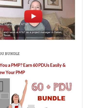
PDU BUNDLE
You a PMP? Earn 60 PDUs Easily &
ew Your PMP