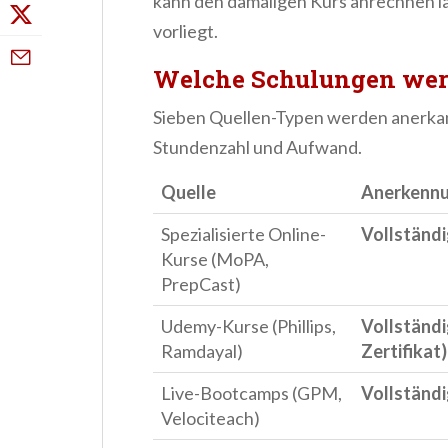
kann den damaligen Kurs anrechnen l
vorliegt.
Welche Schulungen wer
Sieben Quellen-Typen werden anerkan
Stundenzahl und Aufwand.
Quelle
Anerkenn
Spezialisierte Online-
Vollständ
Kurse (MoPA,
PrepCast)
Udemy-Kurse (Phillips,
Vollständi
Ramdayal)
Zertifikat)
Live-Bootcamps (GPM,
Vollständ
Velociteach)