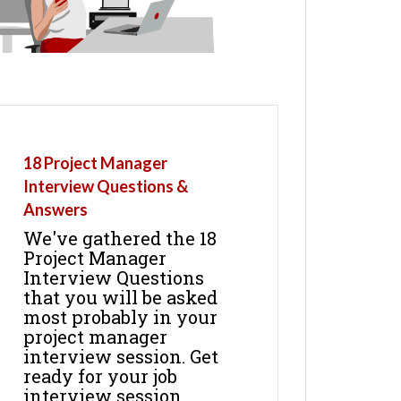
18 Project Manager
Interview Questions &
Answers
We've gathered the 18
Project Manager
Interview Questions
that you will be asked
most probably in your
project manager
interview session. Get
ready for your job
interview session.