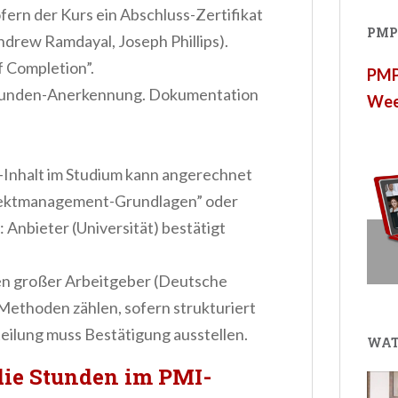
fern der Kurs ein Abschluss-Zertifikat
PMP®
ndrew Ramdayal, Joseph Phillips).
f Completion”.
PMP®
tunden-Anerkennung. Dokumentation
Wee
nhalt im Studium kann angerechnet
ojektmanagement-Grundlagen” oder
nbieter (Universität) bestätigt
n großer Arbeitgeber (Deutsche
-Methoden zählen, sofern strukturiert
ilung muss Bestätigung ausstellen.
WAT
ie Stunden im PMI-