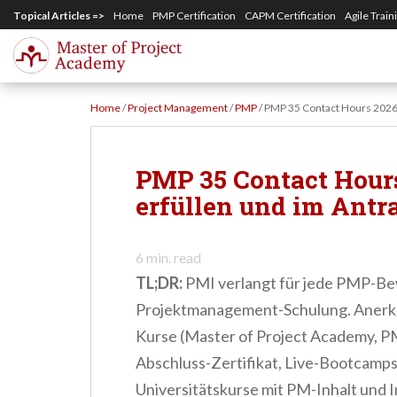
S
Topical Articles =>
Home
PMP Certification
CAPM Certification
Agile Train
k
i
p
Home
/
Project Management
/
PMP
/
PMP 35 Contact Hours 2026
t
o
m
PMP 35 Contact Hour
a
erfüllen und im Ant
i
n
6
min. read
c
TL;DR:
PMI verlangt für jede PMP-Be
o
Projektmanagement-Schulung. Anerkan
n
Kurse (Master of Project Academy, P
t
Abschluss-Zertifikat, Live-Bootcamp
e
Universitätskurse mit PM-Inhalt und